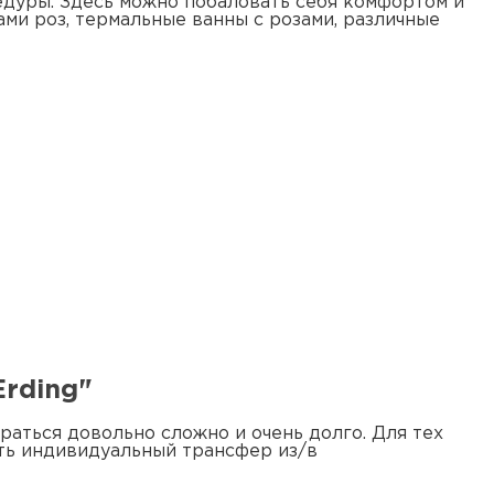
дуры. Здесь можно побаловать себя комфортом и
ми роз, термальные ванны с розами, различные
Erding"
аться довольно сложно и очень долго. Для тех
ать индивидуальный трансфер из/в