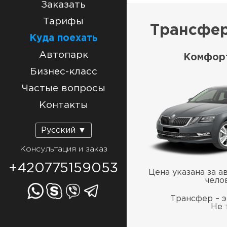
Заказать
Тарифы
Трансфер
Куда поехать
Автопарк
Комфорт
Бизнес-класс
Частые вопросы
Контакты
Русский ▼
Консультация и заказ
+420775159053
Цена указана за а
чело
Трансфер – э
Не 