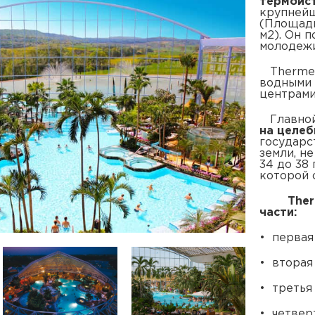
термоис
крупнейш
(Площадь
м2). Он 
молодежи
Thermen 
водными 
центрами
Главной 
на целеб
государс
земли, н
34 до 38 
которой 
Ther
части:
• первая
• вторая 
• третья
• четвер