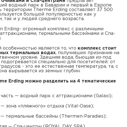
точниками и Спа-центрами
предлагает
ий водный парк в Баварии и первый в Европе
 территории Therme Erding составляет 37 500
пользуется большой популярностью как у
, так и у людей среднего возраста.
Erding– огромный комплекс с различными
аттракционами, термальными бассейнами и Спа-
.
особенностью является то, что
комплекс стоит
ных термальных водах
, получивших признание на
твенном уровне. Здешняя вода, бьющая из-под
е подогревается специально для посетителей: от
градусов - это ее естественная температура, та, с
она вырывается из земных глубин.
me Erding можно разделить на 4 тематические
 часть — водный парк с аттракционами (Galaxi);
— зона «пляжного» отдыха (Vital-Oase);
 — термальные бассейны (Thermen-Paradies);
тая — Спа-центры (ROYAL DAY SPA).