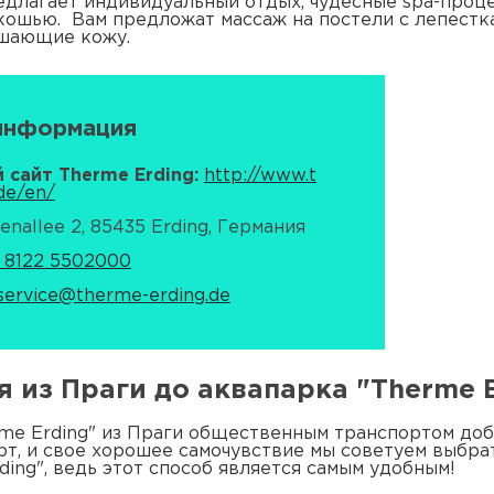
длагает индивидуальный отдых, чудесные spa-проце
ошью. Вам предложат массаж на постели с лепестка
чшающие кожу.
информация
сайт Therme Erding:
http://www.t
de/en/
nallee 2, 85435 Erding, Германия
 8122 5502000
service@therme-erding.de
я из Праги до аквапарка "Therme 
e Erding" из Праги общественным транспортом добр
рт, и свое хорошее самочувствие мы советуем выбр
ding", ведь этот способ является самым удобным!