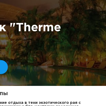
к "Therme
опы
ние отдыха в тени экзотического рая с