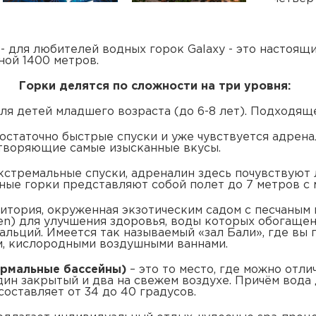
- для любителей водных горок Galaxy - это настоящ
ной 1400 метров.
Горки делятся по сложности на три уровня:
я детей младшего возраста (до 6-8 лет). Подходяще
статочно быстрые спуски и уже чувствуется адренал
етворяющие самые изысканные вкусы.
кстремальные спуски, адреналин здесь почувствуют 
ьные горки представляют собой полет до 7 метров с 
итория, окруженная экзотическим садом с песчаным
llen) для улучшения здоровья, воды которых обогаще
кальций. Имеется так называемый «зал Бали», где вы 
м, кислородными воздушными ваннами.
ермальные бассейны)
– это то место, где можно отли
один закрытый и два на свежем воздухе. Причём вода
составляет от 34 до 40 градусов.