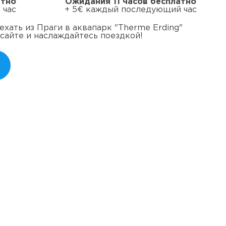
атно
Ожидания 11 часов бесплатно
 час
+ 5€ каждый последующий час
хать из Праги в аквапарк "Therme Erding"
 сайте и наслаждайтесь поездкой!