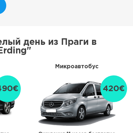
лый день из Праги в
Erding"
Микроавтобус
490€
420€