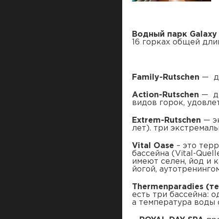
Водный парк Galaxy
16 горках общей дли
Family-Rutschen
— дл
Action-Rutschen
— до
видов горок, удовл
Extrem-Rutschen
— э
лет). три экстремал
Vital Oase
– это терр
бассейна (Vital-Que
имеют селен, йод и 
йогой, аутотренинго
Thermenparadies (т
есть три бассейна: 
а температура воды 