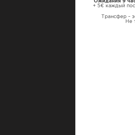
Ожидания 9 ча
+ 5€ каждый по
Трансфер – э
Не 