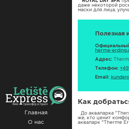
ROYAL DAY SPA
пре
даже некоторой роск
маски для лица, улу
Полезная 
Официальный 
herme-erding.
Адрес:
Therme
Телефон:
+49
Email:
kunden
Как добратьс
Главная
До аквапарка "Therm
же, кто ценит комфо
О нас
аквапарк "Therme Er