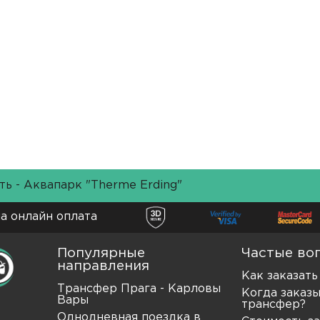
ть
-
Аквапарк "Therme Erding"
а онлайн оплата
Популярные
Частые во
направления
Как заказат
Трансфер Прага - Карловы
Когда заказ
Вары
трансфер?
Однодневная поездка в