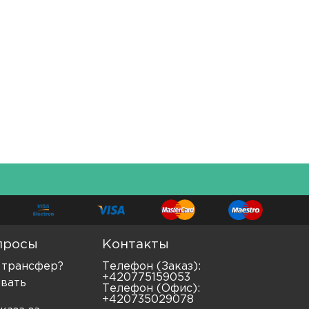
просы
Контакты
ь трансфер?
Телефон (Заказ):
+420775159053
ывать
Телефон (Офис):
+420735029078